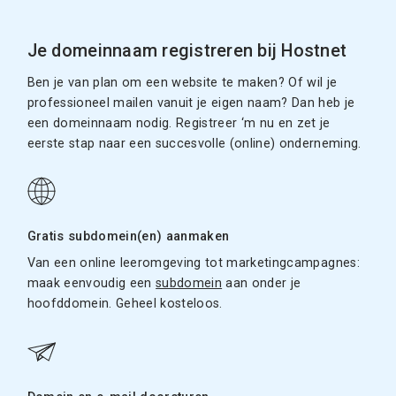
Je domeinnaam registreren bij Hostnet
Ben je van plan om een website te maken? Of wil je
professioneel mailen vanuit je eigen naam? Dan heb je
een domeinnaam nodig. Registreer ‘m nu en zet je
eerste stap naar een succesvolle (online) onderneming.
Gratis subdomein(en) aanmaken
Van een online leeromgeving tot marketingcampagnes:
maak eenvoudig een
subdomein
aan onder je
hoofddomein. Geheel kosteloos.