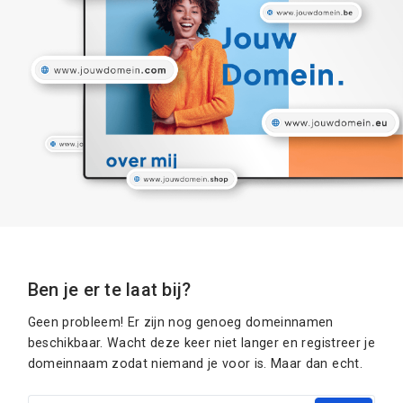
Ben je er te laat bij?
Geen probleem! Er zijn nog genoeg domeinnamen
beschikbaar. Wacht deze keer niet langer en registreer je
domeinnaam zodat niemand je voor is. Maar dan echt.